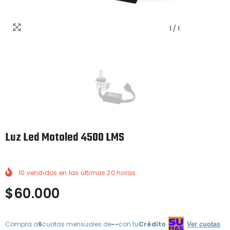
1
/
1
Luz Led Motoled 4500 LMS
10
vendidos en las últimas
20
horas
$60.000
Compra a
6
cuotas mensuales de
--
con tu
Crédito
Ver cuotas