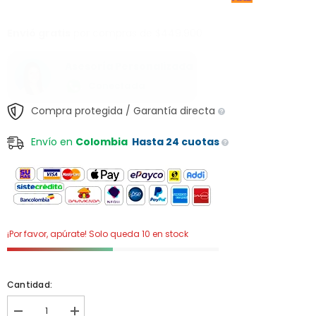
Envió gratis
por compras de $449.900
Asesoría Personalizada
Conectada
Compra protegida / Garantía directa
Envío en
Colombia
Hasta 24 cuotas
¡Por favor, apúrate! Solo queda 10 en stock
Cantidad:
I18n
I18n