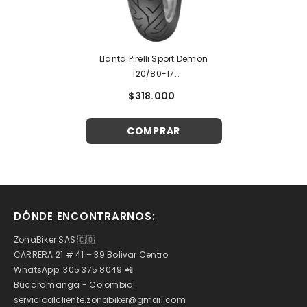
Llanta Pirelli Sport Demon
120/80-17
Sellomatic/Neumatico
$318.000
COMPRAR
DÓNDE ENCONTRARNOS:
ZonaBiker SAS 🇨🇴
CARRERA 21 # 41 – 39 Bolivar Centro
WhatsApp: 305 375 8049 📲
Bucaramanga - Colombia
servicioalcliente.zonabiker@gmail.com