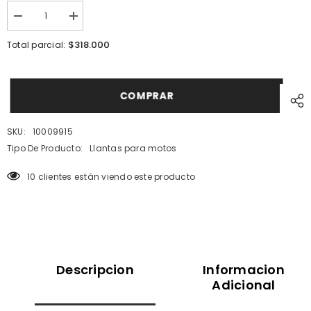
I18n
I18n
Error:
Error:
Missing
Missing
$318.000
Total parcial:
interpolation
interpolation
value
value
&quot;producto&quot;
&quot;producto&quot;
for
for
&quot;Reducir
&quot;Aumentar
COMPRAR
la
la
cantidad
cantidad
de
de
SKU:
10009915
{{
{{
producto
producto
Tipo De Producto:
Llantas para motos
}}&quot;
}}&quot;
10 clientes están viendo este producto
Descripcion
Informacion
Adicional