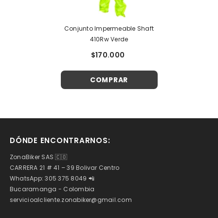
Conjunto Impermeable Shaft
410Rw Verde
$170.000
COMPRAR
DÓNDE ENCONTRARNOS:
ZonaBiker SAS 🇨🇴
CARRERA 21 # 41 – 39 Bolivar Centro
WhatsApp: 305 375 8049 📲
Bucaramanga - Colombia
servicioalcliente.zonabiker@gmail.com