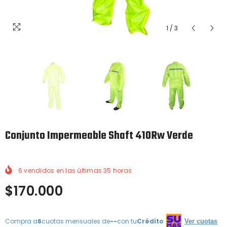
1
/
3
Conjunto Impermeable Shaft 410Rw Verde
6
vendidos en las últimas
35
horas
$170.000
Compra a
6
cuotas mensuales de
--
con tu
Crédito
Ver cuotas