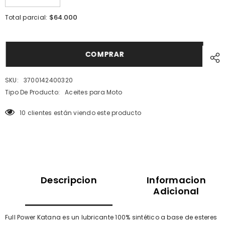
Error:
Error:
Missing
Missing
$64.000
Total parcial:
interpolation
interpolation
value
value
&quot;producto&quot;
&quot;producto&quot;
for
for
&quot;Reducir
&quot;Aumentar
COMPRAR
la
la
cantidad
cantidad
de
de
SKU:
3700142400320
{{
{{
producto
producto
Tipo De Producto:
Aceites para Moto
}}&quot;
}}&quot;
14 clientes están viendo este producto
Descripcion
Informacion
Adicional
Full Power Katana es un lubricante 100% sintético a base de esteres