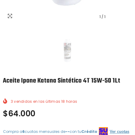
1
/
1
Aceite Ipone Katana Sintético 4T 15W-50 1Lt
3
vendidos en las últimas
18
horas
$64.000
Compra a
6
cuotas mensuales de
--
con tu
Crédito
Ver cuotas